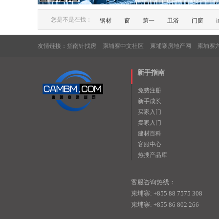
广告
您是不是在找：
钢材
窗
第一
卫浴
门窗
it
友情链接：
指南针找房
柬埔寨中文社区
柬埔寨房地产网
柬埔寨
新手指南
免费注册
新手成长
买家入门
卖家入门
建材百科
客服中心
热搜产品库
客服咨询热线：
柬埔寨: +855 88 7575 308
柬埔寨: +855 86 802 266