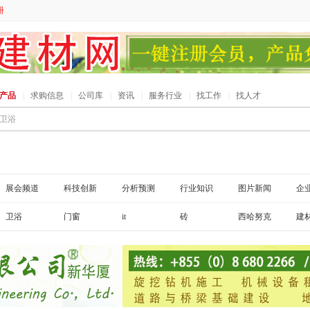
册
产品
|
求购信息
|
公司库
|
资讯
|
服务行业
|
找工作
|
找人才
展会频道
科技创新
分析预测
行业知识
图片新闻
企
卫浴
门窗
it
砖
西哈努克
建