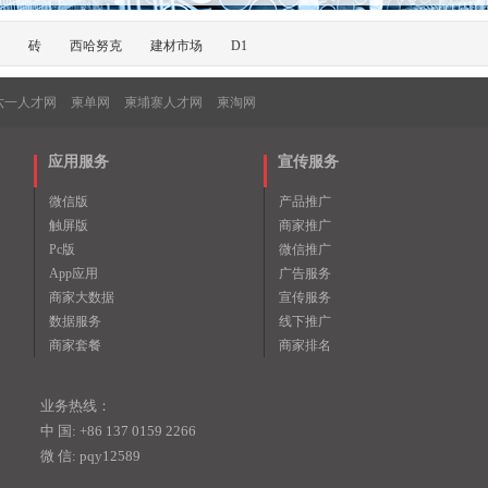
砖
西哈努克
建材市场
D1
六一人才网
柬单网
柬埔寨人才网
柬淘网
应用服务
宣传服务
微信版
产品推广
触屏版
商家推广
Pc版
微信推广
App应用
广告服务
商家大数据
宣传服务
数据服务
线下推广
商家套餐
商家排名
业务热线：
中 国: +86 137 0159 2266
微 信: pqy12589