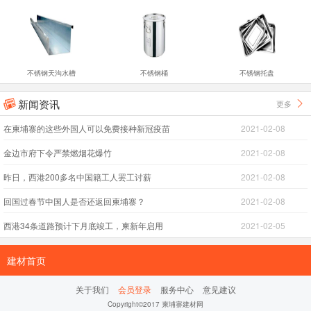
不锈钢天沟水槽
不锈钢桶
不锈钢托盘
新闻资讯
更多


在柬埔寨的这些外国人可以免费接种新冠疫苗
2021-02-08
金边市府下令严禁燃烟花爆竹
2021-02-08
昨日，西港200多名中国籍工人罢工讨薪
2021-02-08
回国过春节中国人是否还返回柬埔寨？
2021-02-08
西港34条道路预计下月底竣工，柬新年启用
2021-02-05
建材首页
关于我们
会员登录
服务中心
意见建议
Copyright©2017 柬埔寨建材网