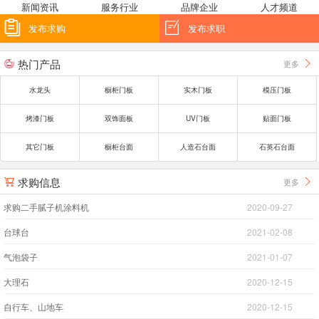
新闻资讯
服务行业
品牌企业
人才频道


发布求购
发布求职
热门产品
更多


水龙头
橱柜门板
实木门板
模压门板
烤漆门板
双饰面板
UV门板
贴面门板
其它门板
橱柜台面
人造石台面
石英石台面
求购信息
更多


求购二手腻子机涂料机
2020-09-27
台球台
2021-02-08
气泡袋子
2021-01-07
大理石
2020-12-15
自行车、山地车
2020-12-15