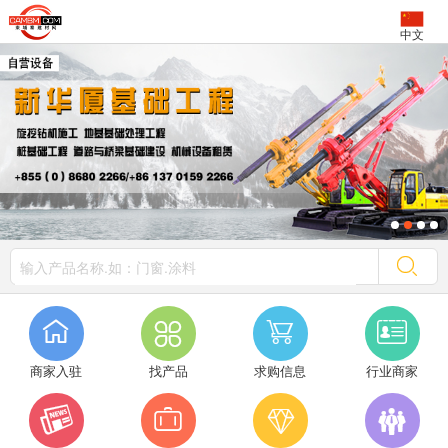
中文




商家入驻
找产品
求购信息
行业商家



