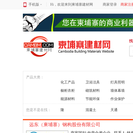
手机版
Hi，欢迎来到柬埔寨建材网
商家登录
商家注
广告
找
产品大类：
化工产品
卫浴洁具
灯具照明
橱柜衣柜
砌筑材料
墙体幕墙
能源材料
节能环保
作业保护
您是不是在找：
隆
混凝土
天通
远东（柬埔寨）钢构股份有限公司
商家国别:外商合资企业 联系人:林先生 联系电话