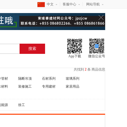
中文
客服中心
网站导航
搜索
App下载
微信公众号
共找到
2
条
商品信息
件管材
隔断吊顶
石材系列
玻璃系列
木材料
装修施工
专用建材
家居用品
航能源
徐工