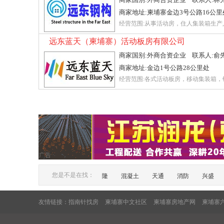
商家地址:柬埔寨金边3号公路16公里
经营范围:从事活动房，住人集装箱生
远东蓝天（柬埔寨）活动板房有限公司
商家国别:外商合资企业 联系人:俞先生 联
商家地址:金边1号公路28公里处
经营范围:各式活动板房，移动集装箱
广告
您是不是在找：
隆
混凝土
天通
消防
兴盛
友情链接：
指南针找房
柬埔寨中文社区
柬埔寨房地产网
柬埔寨