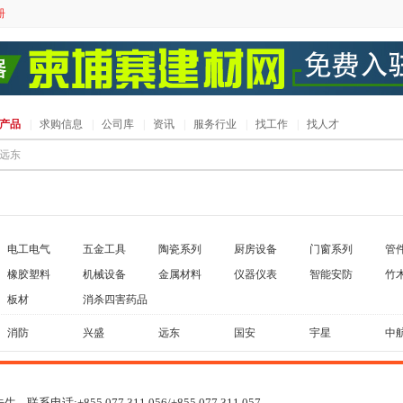
册
产品
|
求购信息
|
公司库
|
资讯
|
服务行业
|
找工作
|
找人才
电工电气
五金工具
陶瓷系列
厨房设备
门窗系列
管
橡胶塑料
机械设备
金属材料
仪器仪表
智能安防
竹
板材
消杀四害药品
消防
兴盛
远东
国安
宇星
中
:+855 077 311 056/+855 077 311 057