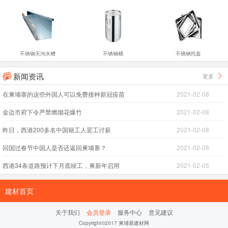
不锈钢天沟水槽
不锈钢桶
不锈钢托盘
新闻资讯
更多


在柬埔寨的这些外国人可以免费接种新冠疫苗
2021-02-08
金边市府下令严禁燃烟花爆竹
2021-02-08
昨日，西港200多名中国籍工人罢工讨薪
2021-02-08
回国过春节中国人是否还返回柬埔寨？
2021-02-08
西港34条道路预计下月底竣工，柬新年启用
2021-02-05
建材首页
关于我们
会员登录
服务中心
意见建议
Copyright©2017 柬埔寨建材网