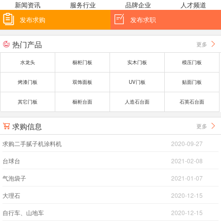
新闻资讯
服务行业
品牌企业
人才频道


发布求购
发布求职
热门产品
更多


水龙头
橱柜门板
实木门板
模压门板
烤漆门板
双饰面板
UV门板
贴面门板
其它门板
橱柜台面
人造石台面
石英石台面
求购信息
更多


求购二手腻子机涂料机
2020-09-27
台球台
2021-02-08
气泡袋子
2021-01-07
大理石
2020-12-15
自行车、山地车
2020-12-15