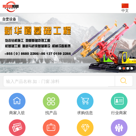
中文




商家入驻
找产品
求购信息
行业商家



