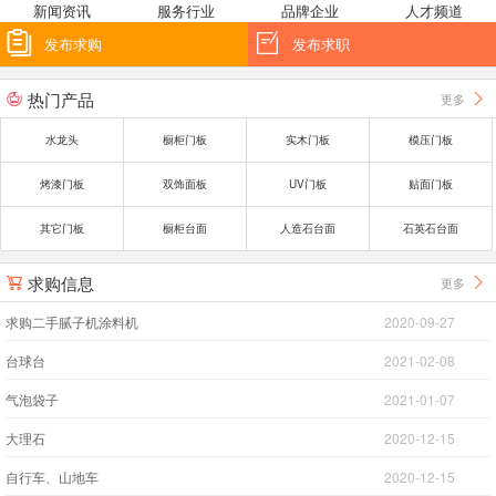
新闻资讯
服务行业
品牌企业
人才频道


发布求购
发布求职
热门产品
更多


水龙头
橱柜门板
实木门板
模压门板
烤漆门板
双饰面板
UV门板
贴面门板
其它门板
橱柜台面
人造石台面
石英石台面
求购信息
更多


求购二手腻子机涂料机
2020-09-27
台球台
2021-02-08
气泡袋子
2021-01-07
大理石
2020-12-15
自行车、山地车
2020-12-15