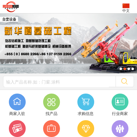
中文




商家入驻
找产品
求购信息
行业商家



