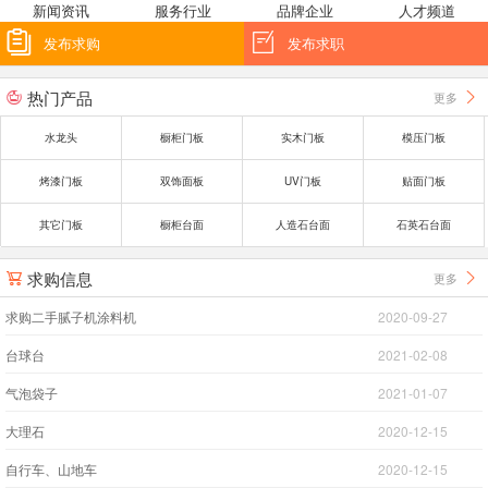
新闻资讯
服务行业
品牌企业
人才频道


发布求购
发布求职
热门产品
更多


水龙头
橱柜门板
实木门板
模压门板
烤漆门板
双饰面板
UV门板
贴面门板
其它门板
橱柜台面
人造石台面
石英石台面
求购信息
更多


求购二手腻子机涂料机
2020-09-27
台球台
2021-02-08
气泡袋子
2021-01-07
大理石
2020-12-15
自行车、山地车
2020-12-15