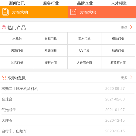
新闻资讯
服务行业
品牌企业
人才频道


发布求购
发布求职
热门产品
更多


水龙头
橱柜门板
实木门板
模压门板
烤漆门板
双饰面板
UV门板
贴面门板
其它门板
橱柜台面
人造石台面
石英石台面
求购信息
更多


求购二手腻子机涂料机
2020-09-27
台球台
2021-02-08
气泡袋子
2021-01-07
大理石
2020-12-15
自行车、山地车
2020-12-15