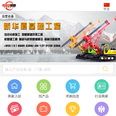
中文




商家入驻
找产品
求购信息
行业商家



