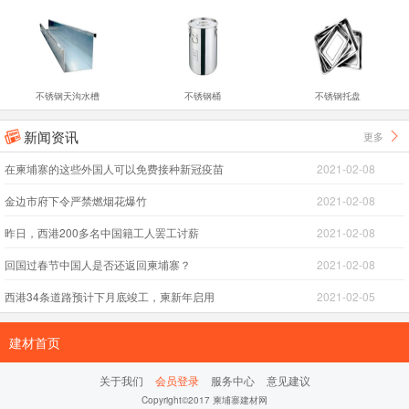
不锈钢天沟水槽
不锈钢桶
不锈钢托盘
新闻资讯
更多


在柬埔寨的这些外国人可以免费接种新冠疫苗
2021-02-08
金边市府下令严禁燃烟花爆竹
2021-02-08
昨日，西港200多名中国籍工人罢工讨薪
2021-02-08
回国过春节中国人是否还返回柬埔寨？
2021-02-08
西港34条道路预计下月底竣工，柬新年启用
2021-02-05
建材首页
关于我们
会员登录
服务中心
意见建议
Copyright©2017 柬埔寨建材网