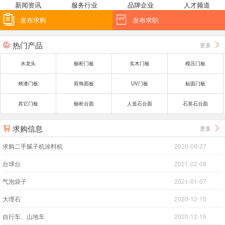
新闻资讯
服务行业
品牌企业
人才频道


发布求购
发布求职
热门产品
更多


水龙头
橱柜门板
实木门板
模压门板
烤漆门板
双饰面板
UV门板
贴面门板
其它门板
橱柜台面
人造石台面
石英石台面
求购信息
更多


求购二手腻子机涂料机
2020-09-27
台球台
2021-02-08
气泡袋子
2021-01-07
大理石
2020-12-15
自行车、山地车
2020-12-15