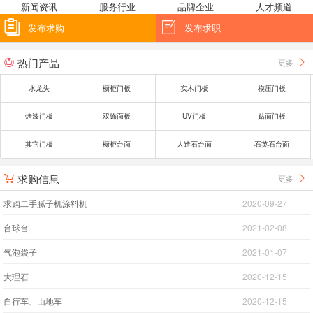
新闻资讯
服务行业
品牌企业
人才频道


发布求购
发布求职
热门产品
更多


水龙头
橱柜门板
实木门板
模压门板
烤漆门板
双饰面板
UV门板
贴面门板
其它门板
橱柜台面
人造石台面
石英石台面
求购信息
更多


求购二手腻子机涂料机
2020-09-27
台球台
2021-02-08
气泡袋子
2021-01-07
大理石
2020-12-15
自行车、山地车
2020-12-15