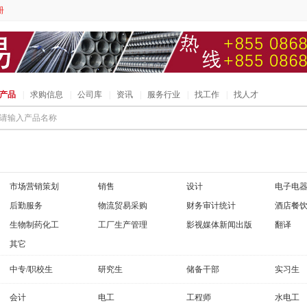
册
产品
|
求购信息
|
公司库
|
资讯
|
服务行业
|
找工作
|
找人才
请输入产品名称
市场营销策划
销售
设计
电子电
后勤服务
物流贸易采购
财务审计统计
酒店餐
生物制药化工
工厂生产管理
影视媒体新闻出版
翻译
其它
中专/职校生
研究生
储备干部
实习生
会计
电工
工程师
水电工