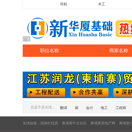
司机
木工
广告
职位名称
商家名称
广告
您是不是在找：
翻译
厨
会计
电工
工程师
友情链接：
指南针找房
柬埔寨中文社区
柬埔寨房地产网
柬埔寨