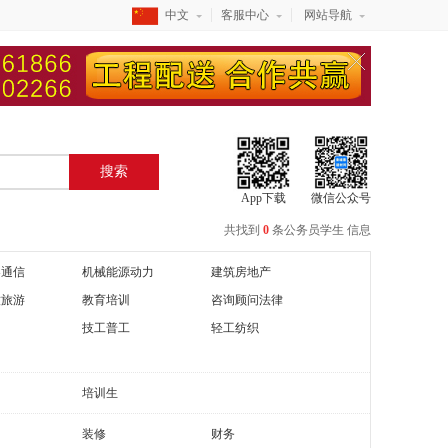
中文
客服中心
网站导航
搜索
App下载
微信公众号
共找到
0
条
公务员学生
信息
器通信
机械能源动力
建筑房地产
饮旅游
教育培训
咨询顾问法律
技工普工
轻工纺织
培训生
装修
财务