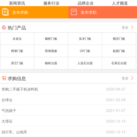
新闻资讯
服务行业
品牌企业
人才频道


发布求购
发布求职
热门产品
更多


水龙头
橱柜门板
实木门板
模压门板
烤漆门板
双饰面板
UV门板
贴面门板
其它门板
橱柜台面
人造石台面
石英石台面
求购信息
更多


求购二手腻子机涂料机
2020-09-27
台球台
2021-02-08
气泡袋子
2021-01-07
大理石
2020-12-15
自行车、山地车
2020-12-15