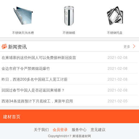
不锈钢天沟水槽
不锈钢桶
不锈钢托盘
新闻资讯
更多


在柬埔寨的这些外国人可以免费接种新冠疫苗
2021-02-08
金边市府下令严禁燃烟花爆竹
2021-02-08
昨日，西港200多名中国籍工人罢工讨薪
2021-02-08
回国过春节中国人是否还返回柬埔寨？
2021-02-08
西港34条道路预计下月底竣工，柬新年启用
2021-02-05
建材首页
关于我们
会员登录
服务中心
意见建议
Copyright©2017 柬埔寨建材网