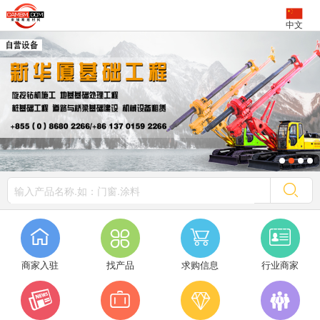
中文




商家入驻
找产品
求购信息
行业商家



