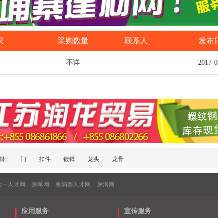
家
采购数量
联系人
发布
不详
2017-0
螺杆
门
扣件
镀锌
龙头
龙骨
六一人才网
柬单网
柬埔寨人才网
柬淘网
应用服务
宣传服务