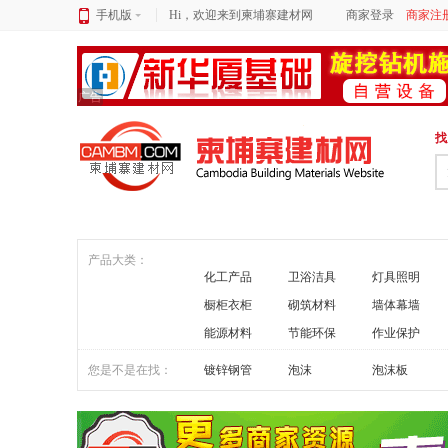
手机版
Hi，欢迎来到柬埔寨建材网
商家登录
商家注
广告
找
产品大类：
化工产品
卫浴洁具
灯具照明
橱柜衣柜
砌筑材料
墙体幕墙
能源材料
节能环保
作业保护
您是不是在找：
镀锌钢管
泡沫
泡沫板