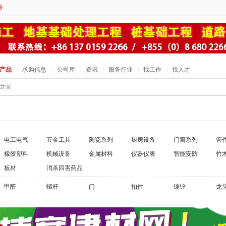
册
产品
|
求购信息
|
公司库
|
资讯
|
服务行业
|
找工作
|
找人才
电工电气
五金工具
陶瓷系列
厨房设备
门窗系列
管
橡胶塑料
机械设备
金属材料
仪器仪表
智能安防
竹
板材
消杀四害药品
甲醛
螺杆
门
扣件
镀锌
龙