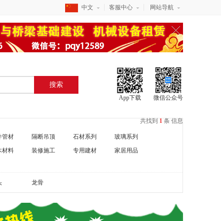
中文
客服中心
网站导航
搜索
App下载
微信公众号
共找到
1
条
信息
件管材
隔断吊顶
石材系列
玻璃系列
木材料
装修施工
专用建材
家居用品
头
龙骨