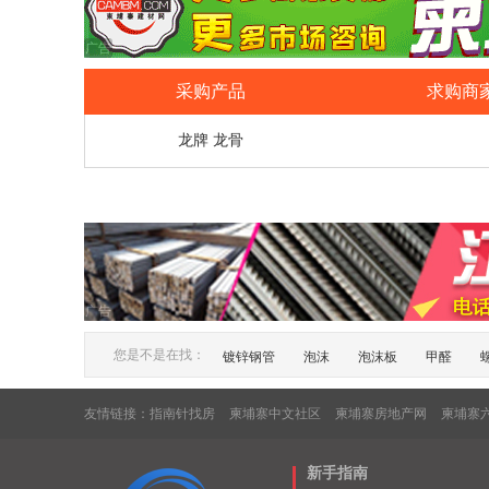
广告
采购产品
求购商
龙牌 龙骨
广告
您是不是在找：
镀锌钢管
泡沫
泡沫板
甲醛
友情链接：
指南针找房
柬埔寨中文社区
柬埔寨房地产网
柬埔寨
新手指南