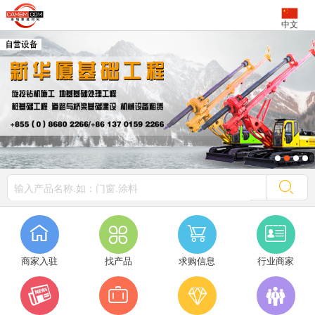
中文




商家入驻
找产品
求购信息
行业商家



