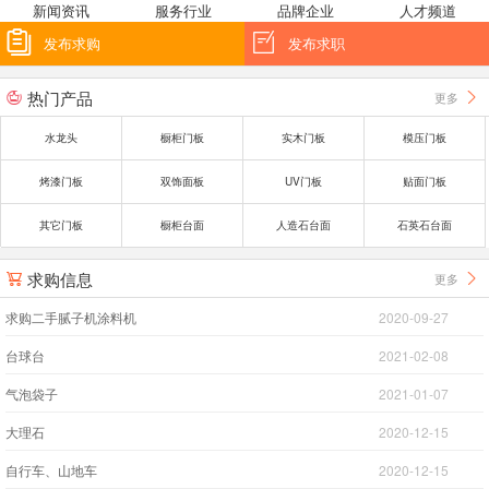
新闻资讯
服务行业
品牌企业
人才频道


发布求购
发布求职
热门产品
更多


水龙头
橱柜门板
实木门板
模压门板
烤漆门板
双饰面板
UV门板
贴面门板
其它门板
橱柜台面
人造石台面
石英石台面
求购信息
更多


求购二手腻子机涂料机
2020-09-27
台球台
2021-02-08
气泡袋子
2021-01-07
大理石
2020-12-15
自行车、山地车
2020-12-15