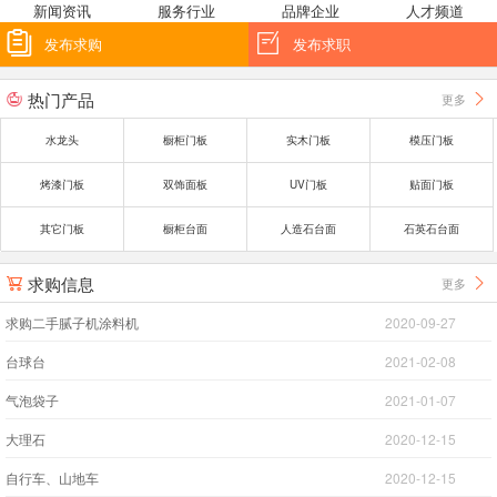
新闻资讯
服务行业
品牌企业
人才频道


发布求购
发布求职
热门产品
更多


水龙头
橱柜门板
实木门板
模压门板
烤漆门板
双饰面板
UV门板
贴面门板
其它门板
橱柜台面
人造石台面
石英石台面
求购信息
更多


求购二手腻子机涂料机
2020-09-27
台球台
2021-02-08
气泡袋子
2021-01-07
大理石
2020-12-15
自行车、山地车
2020-12-15