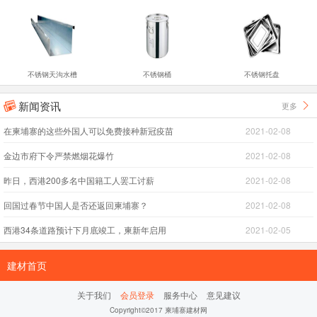
不锈钢天沟水槽
不锈钢桶
不锈钢托盘
新闻资讯
更多


在柬埔寨的这些外国人可以免费接种新冠疫苗
2021-02-08
金边市府下令严禁燃烟花爆竹
2021-02-08
昨日，西港200多名中国籍工人罢工讨薪
2021-02-08
回国过春节中国人是否还返回柬埔寨？
2021-02-08
西港34条道路预计下月底竣工，柬新年启用
2021-02-05
建材首页
关于我们
会员登录
服务中心
意见建议
Copyright©2017 柬埔寨建材网