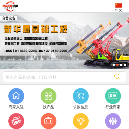
中文




商家入驻
找产品
求购信息
行业商家



