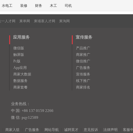
水电工
装修
财务
木工
司机
六一人才网
柬单网
柬埔寨人才网
柬淘网
应用服务
宣传服务
微信版
产品推广
触屏版
商家推广
Pc版
微信推广
App应用
广告服务
商家大数据
宣传服务
数据服务
线下推广
商家套餐
商家排名
业务热线：
中 国: +86 137 0159 2266
微 信: pqy12589
|
商家入驻
|
广告服务
|
网站导航
|
诚聘英才
|
意见投诉
|
法律声明
|
客服