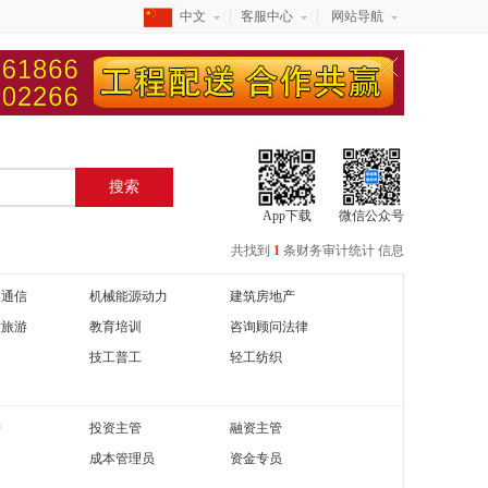
中文
客服中心
网站导航
搜索
App下载
微信公众号
共找到
1
条
财务审计统计
信息
器通信
机械能源动力
建筑房地产
饮旅游
教育培训
咨询顾问法律
技工普工
轻工纺织
管
投资主管
融资主管
成本管理员
资金专员