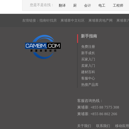
您是不是在找：
翻译
厨
会计
电工
工程师
友情链接：
指南针找房
柬埔寨中文社区
柬埔寨房地产网
柬埔寨
新手指南
免费注册
新手成长
买家入门
卖家入门
建材百科
客服中心
热搜产品库
客服咨询热线：
柬埔寨: +855 88 7575 308
柬埔寨: +855 86 802 266
关于我们
|
联系我们
|
移动应用