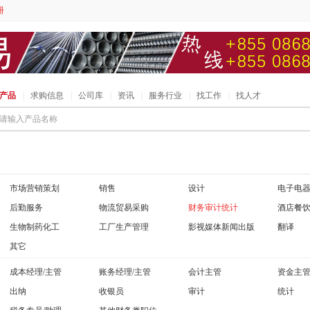
册
产品
|
求购信息
|
公司库
|
资讯
|
服务行业
|
找工作
|
找人才
请输入产品名称
市场营销策划
销售
设计
电子电
后勤服务
物流贸易采购
财务审计统计
酒店餐
生物制药化工
工厂生产管理
影视媒体新闻出版
翻译
其它
成本经理/主管
账务经理/主管
会计主管
资金主
出纳
收银员
审计
统计