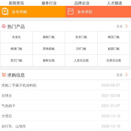
新闻资讯
服务行业
品牌企业
人才频道


发布求购
发布求职
热门产品
更多


水龙头
橱柜门板
实木门板
模压门板
烤漆门板
双饰面板
UV门板
贴面门板
其它门板
橱柜台面
人造石台面
石英石台面
求购信息
更多


求购二手腻子机涂料机
2020-09-27
台球台
2021-02-08
气泡袋子
2021-01-07
大理石
2020-12-15
自行车、山地车
2020-12-15