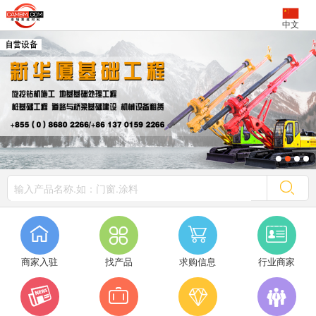
中文




商家入驻
找产品
求购信息
行业商家



