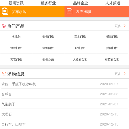
新闻资讯
服务行业
品牌企业
人才频道


发布求购
发布求职
热门产品
更多


水龙头
橱柜门板
实木门板
模压门板
烤漆门板
双饰面板
UV门板
贴面门板
其它门板
橱柜台面
人造石台面
石英石台面
求购信息
更多


求购二手腻子机涂料机
2020-09-27
台球台
2021-02-08
气泡袋子
2021-01-07
大理石
2020-12-15
自行车、山地车
2020-12-15