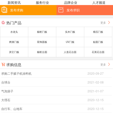
新闻资讯
服务行业
品牌企业
人才频道


发布求购
发布求职
热门产品
更多


水龙头
橱柜门板
实木门板
模压门板
烤漆门板
双饰面板
UV门板
贴面门板
其它门板
橱柜台面
人造石台面
石英石台面
求购信息
更多


求购二手腻子机涂料机
2020-09-27
台球台
2021-02-08
气泡袋子
2021-01-07
大理石
2020-12-15
自行车、山地车
2020-12-15