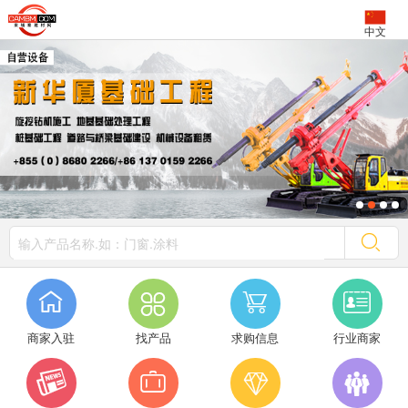
中文




商家入驻
找产品
求购信息
行业商家



