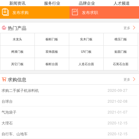
新闻资讯
服务行业
品牌企业
人才频道


发布求购
发布求职
热门产品
更多


水龙头
橱柜门板
实木门板
模压门板
烤漆门板
双饰面板
UV门板
贴面门板
其它门板
橱柜台面
人造石台面
石英石台面
求购信息
更多


求购二手腻子机涂料机
2020-09-27
台球台
2021-02-08
气泡袋子
2021-01-07
大理石
2020-12-15
自行车、山地车
2020-12-15