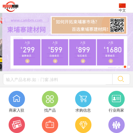
中文




商家入驻
找产品
求购信息
行业商家



