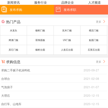
新闻资讯
服务行业
品牌企业
人才频道


发布求购
发布求职
热门产品
更多


水龙头
橱柜门板
实木门板
模压门板
烤漆门板
双饰面板
UV门板
贴面门板
其它门板
橱柜台面
人造石台面
石英石台面
求购信息
更多


求购二手腻子机涂料机
2020-09-27
台球台
2021-02-08
气泡袋子
2021-01-07
大理石
2020-12-15
自行车、山地车
2020-12-15