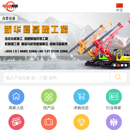
中文




商家入驻
找产品
求购信息
行业商家



