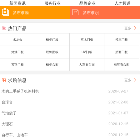
新闻资讯
服务行业
品牌企业
人才频道


发布求购
发布求职
热门产品
更多


水龙头
橱柜门板
实木门板
模压门板
烤漆门板
双饰面板
UV门板
贴面门板
其它门板
橱柜台面
人造石台面
石英石台面
求购信息
更多


求购二手腻子机涂料机
2020-09-27
台球台
2021-02-08
气泡袋子
2021-01-07
大理石
2020-12-15
自行车、山地车
2020-12-15